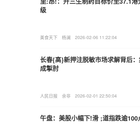
里:昂!：升三生制药目标价至37.1港
级
美食天下
杨澜
2026-02-06 11:22:04
长春{高}新押注脱敏市场求解背后
成掣肘
人民日报
余非
2026-02-01 22:50:04
午盘：美股小幅下!滑 ;道指跌逾100