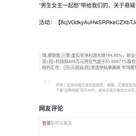
“男生女生一起愁”带给我们的、关于悬
活动：【
8cjVGdkyAuHwSRRkeCZXbTJ
瑞,德智能:三季;度扣非净利润大增164.95%，新
润<阳>科技拟408万元将空气盒子51.00671%
纽约汇市：{日}元因自{民}党选举结果暴跌 市场聚
声明：证券时报力求信息真实、准确，文章提及内
下载“证券时报”官方APP，或关注官方微信公众
网友评论
登录
后可以发言